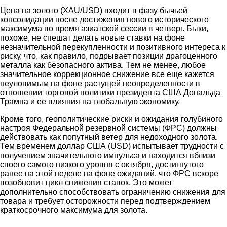
Цена на золото (XAU/USD) входит в фазу бычьей
консолидации после достижения нового исторического
максимума во время азиатской сессии в четверг. Быки,
похоже, не спешат делать новые ставки на фоне
незначительной перекупленности и позитивного интереса к
риску, что, как правило, подрывает позиции драгоценного
металла как безопасного актива. Тем не менее, любое
значительное коррекционное снижение все еще кажется
неуловимым на фоне растущей неопределенности в
отношении торговой политики президента США Дональда
Трампа и ее влияния на глобальную экономику.
Кроме того, геополитические риски и ожидания голубиного
настроя Федеральной резервной системы (ФРС) должны
действовать как попутный ветер для недоходного золота.
Тем временем доллар США (USD) испытывает трудности с
получением значительного импульса и находится вблизи
своего самого низкого уровня с октября, достигнутого
ранее на этой неделе на фоне ожиданий, что ФРС вскоре
возобновит цикл снижения ставок. Это может
дополнительно способствовать ограничению снижения для
товара и требует осторожности перед подтверждением
краткосрочного максимума для золота.