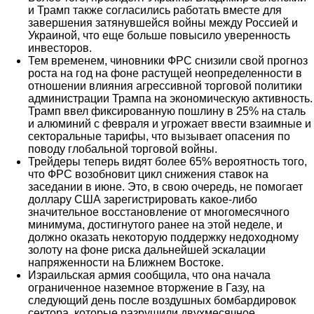
и Трамп также согласились работать вместе для
завершения затянувшейся войны между Россией и
Украиной, что еще больше повысило уверенность
инвесторов.
Тем временем, чиновники ФРС снизили свой прогноз
роста на год на фоне растущей неопределенности в
отношении влияния агрессивной торговой политики
администрации Трампа на экономическую активность.
Трамп ввел фиксированную пошлину в 25% на сталь
и алюминий с февраля и угрожает ввести взаимные и
секторальные тарифы, что вызывает опасения по
поводу глобальной торговой войны.
Трейдеры теперь видят более 65% вероятность того,
что ФРС возобновит цикл снижения ставок на
заседании в июне. Это, в свою очередь, не помогает
доллару США зарегистрировать какое-либо
значительное восстановление от многомесячного
минимума, достигнутого ранее на этой неделе, и
должно оказать некоторую поддержку недоходному
золоту на фоне риска дальнейшей эскалации
напряженности на Ближнем Востоке.
Израильская армия сообщила, что она начала
ограниченное наземное вторжение в Газу, на
следующий день после воздушных бомбардировок
сектора, которые разрушили двухмесячное