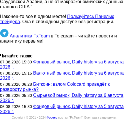
Саудовской Аравии, а не от макроэкономических данных/
ставок в США."
Наконец-то все в одном месте!
Пользуйтесь Панелью
трейдера
. Она в свободном доступе без регистрации.
Аналитика FxTeam
в Telegram – читайте новости и
аналитику первыми!
Читайте также
Фондовый рынок, Daily history за 6 августа
07.08.2026 15:30
2026 г.
Валютный рынок, Daily history за 6 августа
07.08.2026 15:15
2026 г.
Биткоин: взлом Coldcard приведёт к
07.08.2026 06:28
развороту рынка?
Сырьевой рынок, Daily history за 6 августа
07.08.2026 05:30
2026 г.
Фондовый рынок, Daily history за 5 августа
06.08.2026 15:30
2026 г.
Copyright © 2001 - 2024
Форекс
портал "
FxTeam
".
Все права защищены.