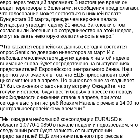
евро через текущий парламент. В настоящее время он
ведет переговоры с Зелеными, и сообщения предполагают,
что голосование может состояться в нижней палате
Бундестага 18 марта, прежде чем верхняя палата
Бундесрат утвердит сделку 21 числа. Заголовки о том,
согласны ли Зеленые на сотрудничество на этой неделе,
могут вызвать некоторую волатильность в евро."
"Что касается европейских данных, сегодня состоится
опрос Sentix по доверию инвесторов за март. И с
небольшим количеством других данных на этой неделе
внимание снова будет сосредоточено на выступлениях
представителей Европейского центрального банка. Наш
прогноз заключается в том, что ЕЦБ приостановит свой
цикл смягчения в апреле. Но рынок все еще закладывает
17 б.п. снижения ставок на эту встречу. Ожидайте, что
голуби и ястребы будут вести борьбу в прессе по поводу
необходимости снижения ставок в апреле, при этом
сегодня выступит ястреб Йоахим Нагель с речью в 14:00 по
центральноевропейскому времени."
"Мы ожидаем небольшой консолидации EUR/USD в
области 1,0770-1,0850 в начале недели и подозреваем, что
следующий рост будет зависеть от выступлений
представителей ЕЦБ или значительного прогресса в