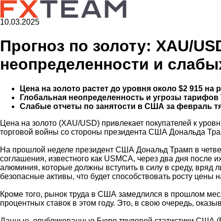
10.03.2025
Прогноз по золоту: XAU/US
неопределенности и слабы
Цена на золото растет до уровня около $2 915 на
Глобальная неопределенность и угрозы тарифов 
Слабые отчеты по занятости в США за февраль т
Цена на золото (XAU/USD) привлекает покупателей к уровн
торговой войны со стороны президента США Дональда Тра
На прошлой неделе президент США Дональд Трамп в четвер
соглашения, известного как USMCA, через два дня после и
алюминия, которые должны вступить в силу в среду, вряд 
безопасные активы, что будет способствовать росту цены 
Кроме того, рынок труда в США замедлился в прошлом меся
процентных ставок в этом году. Это, в свою очередь, ока
Данные, опубликованные Бюро трудовой статистики США (BL