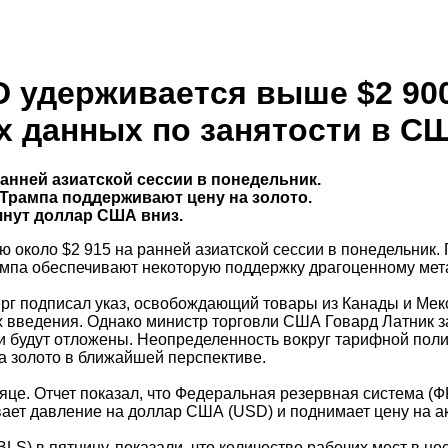
D удерживается выше $2 90
х данных по занятости в С
 ранней азиатской сессии в понедельник.
Трампа поддерживают цену на золото.
янут доллар США вниз.
ю около $2 915 на ранней азиатской сессии в понедельник.
мпа обеспечивают некоторую поддержку драгоценному мет
г подписал указ, освобождающий товары из Канады и Мекс
х введения. Однако министр торговли США Говард Латник з
ли будут отложены. Неопределенность вокруг тарифной поли
на золото в ближайшей перспективе.
це. Отчет показал, что Федеральная резервная система (Ф
зывает давление на доллар США (USD) и поднимает цену на
S) в пятницу, показали, что количество рабочих мест в не