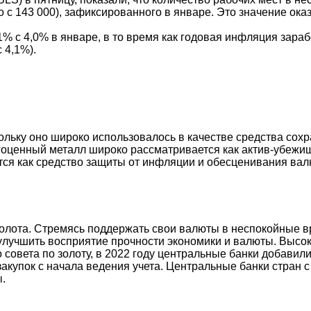
 с 143 000), зафиксированного в январе. Это значение ока
1% с 4,0% в январе, в то время как годовая инфляция зар
 4,1%).
кольку оно широко использовалось в качестве средства со
гоценный металл широко рассматривается как актив-убежище
я как средство защиты от инфляции и обесценивания валют,
лота. Стремясь поддержать свои валюты в неспокойные вр
улучшить восприятие прочности экономики и валюты. Высок
овета по золоту, в 2022 году центральные банки добавили 
акупок с начала ведения учета. Центральные банки стран 
.