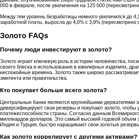
000 в феврале, после увеличения на 125 000 (пересмотрено
Между тем уровень безработицы немного увеличился до 4,
заработной платы, выросла до 4,0% с 3,9% (пересмотрено с
Золото FAQs
Почему люди инвестируют в золото?
Золото играет ключевую роль в истории человечества, пос
своего блеска и использования в ювелирных изделиях, дра
неспокойные времена. Золото также широко рассматриваетс
эмитента или правительства.
Кто покупает больше всего золота?
Центральные банки являются крупнейшими держателями зо
диверсифицируют свои резервы и покупают золото, чтобы 
платежеспособности страны. Согласно данным Всемирного с
миллиардов долларов. Это самый высокий годовой объем з
Индия и Турция, быстро наращивают свои золотые резервы
Как золото коррелирует с другими активами?