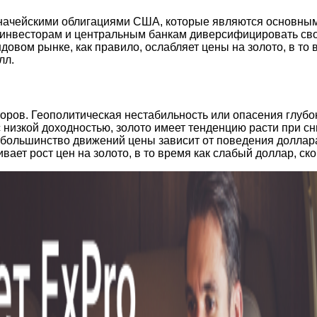
начейскими облигациями США, которые являются основным
яет инвесторам и центральным банкам диверсифицировать св
овом рынке, как правило, ослабляет цены на золото, в то 
лл.
ов. Геополитическая нестабильность или опасения глубоко
с низкой доходностью, золото имеет тенденцию расти при сн
, большинство движений цены зависит от поведения доллар
ает рост цен на золото, в то время как слабый доллар, ско