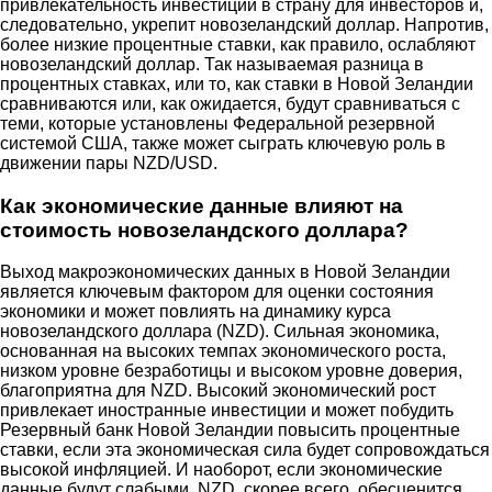
привлекательность инвестиций в страну для инвесторов и,
следовательно, укрепит новозеландский доллар. Напротив,
более низкие процентные ставки, как правило, ослабляют
новозеландский доллар. Так называемая разница в
процентных ставках, или то, как ставки в Новой Зеландии
сравниваются или, как ожидается, будут сравниваться с
теми, которые установлены Федеральной резервной
системой США, также может сыграть ключевую роль в
движении пары NZD/USD.
Как экономические данные влияют на
стоимость новозеландского доллара?
Выход макроэкономических данных в Новой Зеландии
является ключевым фактором для оценки состояния
экономики и может повлиять на динамику курса
новозеландского доллара (NZD). Сильная экономика,
основанная на высоких темпах экономического роста,
низком уровне безработицы и высоком уровне доверия,
благоприятна для NZD. Высокий экономический рост
привлекает иностранные инвестиции и может побудить
Резервный банк Новой Зеландии повысить процентные
ставки, если эта экономическая сила будет сопровождаться
высокой инфляцией. И наоборот, если экономические
данные будут слабыми, NZD, скорее всего, обесценится.