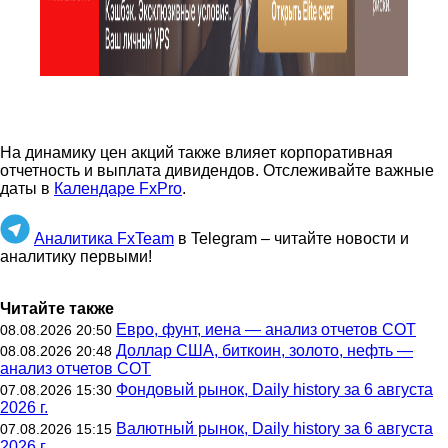
На динамику цен акций также влияет корпоративная
отчетность и выплата дивидендов. Отслеживайте важные
даты в
Календаре FxPro
.
Аналитика FxTeam
в Telegram – читайте новости и
аналитику первыми!
Читайте также
Евро, фунт, иена — анализ отчетов СОТ
08.08.2026 20:50
Доллар США, биткоин, золото, нефть —
08.08.2026 20:48
анализ отчетов СОТ
Фондовый рынок, Daily history за 6 августа
07.08.2026 15:30
2026 г.
Валютный рынок, Daily history за 6 августа
07.08.2026 15:15
2026 г.