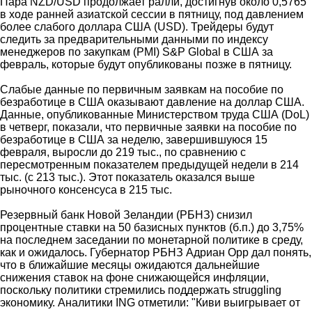
Пара NZD/USD продолжает ралли, достигнув около 0,5765
в ходе ранней азиатской сессии в пятницу, под давлением
более слабого доллара США (USD). Трейдеры будут
следить за предварительными данными по индексу
менеджеров по закупкам (PMI) S&P Global в США за
февраль, которые будут опубликованы позже в пятницу.
Слабые данные по первичным заявкам на пособие по
безработице в США оказывают давление на доллар США.
Данные, опубликованные Министерством труда США (DoL)
в четверг, показали, что первичные заявки на пособие по
безработице в США за неделю, завершившуюся 15
февраля, выросли до 219 тыс., по сравнению с
пересмотренным показателем предыдущей недели в 214
тыс. (с 213 тыс.). Этот показатель оказался выше
рыночного консенсуса в 215 тыс.
Резервный банк Новой Зеландии (РБНЗ) снизил
процентные ставки на 50 базисных пунктов (б.п.) до 3,75%
на последнем заседании по монетарной политике в среду,
как и ожидалось. Губернатор РБНЗ Адриан Орр дал понять,
что в ближайшие месяцы ожидаются дальнейшие
снижения ставок на фоне снижающейся инфляции,
поскольку политики стремились поддержать struggling
экономику. Аналитики ING отметили: "Киви выигрывает от