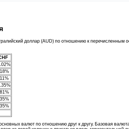
я
тралийский доллар (AUD) по отношению к перечисленным о
CHF
0.02%
.18%
.11%
0.35%
.81%
.35%
.35%
сновных валют по отношению друг к другу. Базовая валюта 