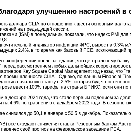
благодаря улучшению настроений в 
сть доллара США по отношению к шести основным валютам
стижений на предыдущей сессии.
вками (ISM) в понедельник, показали, что индекс PMI для 
9,8.
почтительный индикатор инфляции ФРС, вырос на 0,3% м/м 
ыдущих 2,4%, в то время как базовый PCE, исключающий пр
с-конференции после заседания, что центральному банку 
" перед рассмотрением любых дальнейших корректировок 
артнеров Key Square Capital Management год назад, что 
я промышленности США". Однако, по данным Financial Time
ложив начальную ставку в 2,5%, которая будет постепенно
й угрозе ввести 100% тарифы на страны БРИКС, если они по
м в декабре 2024 года, что стало первым падением за дев
и на 4,6% по сравнению с декабрем 2023 года. В сезонно 
е снизился до 50,1 в январе с 50,5 в декабре. Показатель
(NAB) все ожидают снижения ставки Резервным банком Австра
 перенес свой прогноз на февральское заседание РБА.