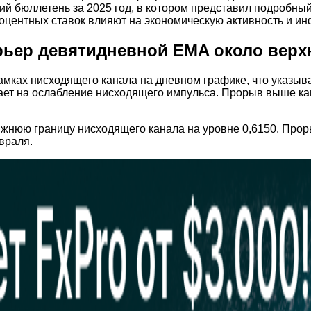
й бюллетень за 2025 год, в котором представил подробный
роцентных ставок влияют на экономическую активность и и
рьер девятидневной EMA около верх
рамках нисходящего канала на дневном графике, что указы
ывает на ослабление нисходящего импульса. Прорыв выше ка
жнюю границу нисходящего канала на уровне 0,6150. Проры
враля.