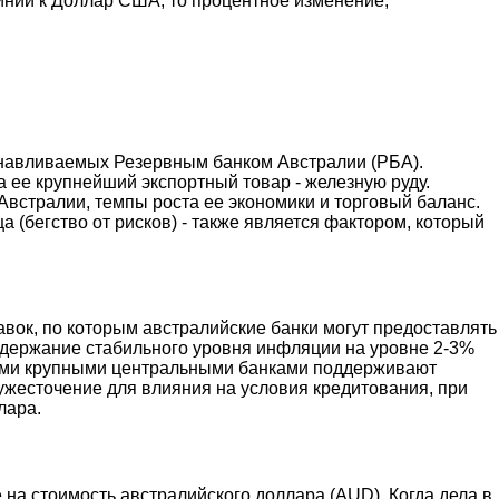
линии к Доллар США, то процентное изменение,
анавливаемых Резервным банком Австралии (РБА).
ее крупнейший экспортный товар - железную руду.
Австралии, темпы роста ее экономики и торговый баланс.
 (бегство от рисков) - также является фактором, который
авок, по которым австралийские банки могут предоставлять
оддержание стабильного уровня инфляции на уровне 2-3%
гими крупными центральными банками поддерживают
 ужесточение для влияния на условия кредитования, при
лара.
на стоимость австралийского доллара (AUD). Когда дела в