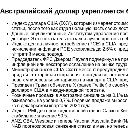
Австралийский доллар укрепляется 
Индекс доллара США (DXY), который измеряет стоимо
статьи, после того как отдал большую часть своих до
Данные, опубликованные Институтом управления поста
декабре. Этот показатель оказался лучше прогноза в 4
Индекс цен на личное потребление (PCE) в США, пред
исчислении инфляция PCE ускорилась до 2,6% с пред
г/г третий месяц подряд.
Председатель ФРС Джером Пауэлл подчеркнул на прес
инфляцией или некоторое ослабление на рынке труда
Министр финансов США Скотт Бессент предупредил п
вряд ли это хорошая отправная точка для возрождени
новых универсальных тарифов на импорт в США, пред
Президент Трамп объявил в X (ранее Twitter) о свое
долларом США в международной торговле.
Розничные продажи в Австралии снизились на 0,1% м/
ожидалось, на уровне 0,7%. Годовые продажи выросл
кв в декабрьском квартале 2024 года.
Индекс PMI для производственной сферы Caixin в Кита
стабильное значение 50,5.
ANZ, CBA, Westpac и теперь National Australia Bank 
NAB прогнозировал снижение ставки в мае, но теперь