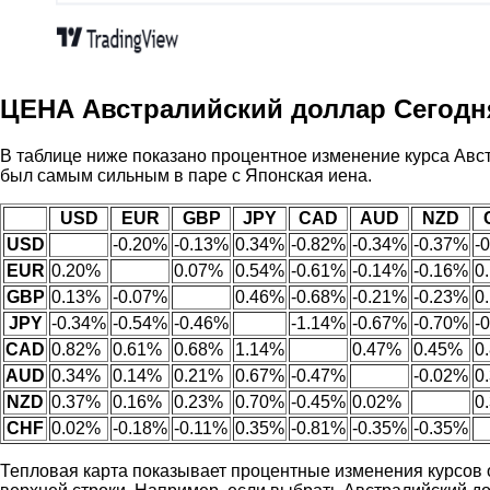
ЦЕНА Австралийский доллар Сегодн
В таблице ниже показано процентное изменение курса Авс
был самым сильным в паре с Японская иена.
USD
EUR
GBP
JPY
CAD
AUD
NZD
USD
-0.20%
-0.13%
0.34%
-0.82%
-0.34%
-0.37%
-
EUR
0.20%
0.07%
0.54%
-0.61%
-0.14%
-0.16%
0
GBP
0.13%
-0.07%
0.46%
-0.68%
-0.21%
-0.23%
0
JPY
-0.34%
-0.54%
-0.46%
-1.14%
-0.67%
-0.70%
-
CAD
0.82%
0.61%
0.68%
1.14%
0.47%
0.45%
0
AUD
0.34%
0.14%
0.21%
0.67%
-0.47%
-0.02%
0
NZD
0.37%
0.16%
0.23%
0.70%
-0.45%
0.02%
0
CHF
0.02%
-0.18%
-0.11%
0.35%
-0.81%
-0.35%
-0.35%
Тепловая карта показывает процентные изменения курсов о