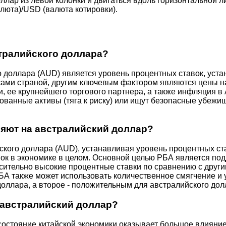
ллар из левой колонки и двигаться вдоль горизонтальной 
люта)/USD (валюта котировки).
тралийского доллара?
 доллара (AUD) является уровень процентных ставок, уст
ами страной, другим ключевым фактором являются цены на 
 ее крупнейшего торгового партнера, а также инфляция в 
ванные активы (тяга к риску) или ищут безопасные убежища
ияют на австралийский доллар?
ского доллара (AUD), устанавливая уровень процентных ст
авок в экономике в целом. Основной целью РБА является п
сительно высокие процентные ставки по сравнению с дру
 РБА также может использовать количественное смягчение и
оллара, а второе - положительным для австралийского дол
 австралийский доллар?
состояние китайской экономики оказывает большое влияние 