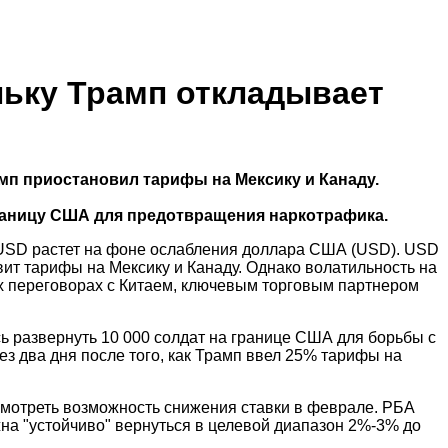
льку Трамп откладывает
амп приостановил тарифы на Мексику и Канаду.
границу США для предотвращения наркотрафика.
D/USD растет на фоне ослабления доллара США (USD). USD
вит тарифы на Мексику и Канаду. Однако волатильность на
х переговорах с Китаем, ключевым торговым партнером
сь развернуть 10 000 солдат на границе США для борьбы с
з два дня после того, как Трамп ввел 25% тарифы на
смотреть возможность снижения ставки в феврале. РБА
на "устойчиво" вернуться в целевой диапазон 2%-3% до