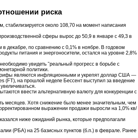
отношении риска
, стабилизируется около 108,70 на момент написания
производственной сферы вырос до 50,9 в январе с 49,3 в
в декабре, по сравнению с 0,1% в ноябре. В годовом
одукты питания и энергоносители, остался на уровне 2,8%
необходимо увидеть "реальный прогресс в борьбе с
монетарной политики.
"тарифы являются инфляционными и укрепят доллар США —
s (FT), на прошлой неделе Бессент выступил за введение
 увеличиваться.
пытаются ввести альтернативную валюту для конкуренции с
ять месяцев. Хотя снижение было менее значительным, чем
скорректированном выражении продажи выросли на 1,0% кв/
 оказался ниже ожиданий рынка, которые предполагали
лии (РБА) на 25 базисных пунктов (б.п.) в феврале. Ранее