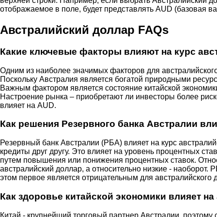
верхней строки. Например, если выбрать Австралийский до
отображаемое в поле, будет представлять AUD (базовая ва
Австралийский доллар FAQs
Какие ключевые факторы влияют на курс авс
Одним из наиболее значимых факторов для австралийского
Поскольку Австралия является богатой природными ресурс
Важным фактором является состояние китайской экономики,
Настроение рынка – приобретают ли инвесторы более риско
влияет на AUD.
Как решения Резервного банка Австралии вл
Резервный банк Австралии (РБА) влияет на курс австралий
кредиты друг другу. Это влияет на уровень процентных ст
путем повышения или понижения процентных ставок. Отно
австралийский доллар, а относительно низкие - наоборот.
этом первое является отрицательным для австралийского д
Как здоровье китайской экономики влияет на
Китай - крупнейший торговый партнер Австралии, поэтому 