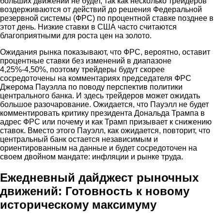
больших движений не будет, так как несколько трейдеров
воздерживаются от действий до решения Федеральной
резервной системы (ФРС) по процентной ставке позднее в
этот день. Низкие ставки в США часто считаются
благоприятными для роста цен на золото.
Ожидания рынка показывают, что ФРС, вероятно, оставит
процентные ставки без изменений в диапазоне
4,25%-4,50%, поэтому трейдеры будут скорее
сосредоточены на комментариях председателя ФРС
Джерома Пауэлла по поводу перспектив политики
центрального банка. И здесь трейдеров может ожидать
большое разочарование. Ожидается, что Пауэлл не будет
комментировать критику президента Дональда Трампа в
адрес ФРС или почему и как Трамп призывает к снижению
ставок. Вместо этого Пауэлл, как ожидается, повторит, что
центральный банк остается независимым и
ориентированным на данные и будет сосредоточен на
своем двойном мандате: инфляции и рынке труда.
Ежедневный дайджест рыночных
движений: Готовность к новому
историческому максимуму