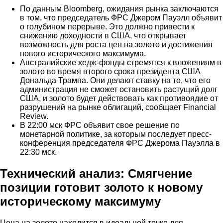
По данным Bloomberg, ожидания рынка заключаются
в том, что председатель ФРС Джером Пауэлл объявит
о голубином перерыве. Это должно привести к
снижению доходности в США, что открывает
возможность для роста цен на золото и достижения
нового исторического максимума.
Австралийские хедж-фонды стремятся к вложениям в
золото во время второго срока президента США
Дональда Трампа. Они делают ставку на то, что его
администрация не сможет остановить растущий долг
США, и золото будет действовать как противоядие от
разрушений на рынке облигаций, сообщает Financial
Review.
В 22:00 мск ФРС объявит свое решение по
монетарной политике, за которым последует пресс-
конференция председателя ФРС Джерома Пауэлла в
22:30 мск.
Технический анализ: Смягчение
позиции готовит золото к новому
историческому максимуму
Цена на золото находится в идеальной точке для