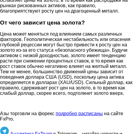
ослабляет цены на золото, в то время как распродажи на
рынках рискованных активов, как правило,
благоприятствуют росту цен на драгоценный металл.
От чего зависит цена золота?
Цена может меняться под влиянием самых различных
факторов. Геополитическая нестабильность или опасения
глубокой рецессии могут быстро привести к росту цен на
золото из-за его статуса «безопасного убежища». Будучи
активом с низкой доходностью, золото имеет тенденцию
расти при снижении процентных ставок, в то время как
рост ставок обычно негативно влияет на желтый металл.
Тем не менее, большинство движений цены зависит от
поведения доллара США (USD), поскольку цена актива
определяется в долларах (XAU/USD). Сильный доллар, как
правило, сдерживает рост цен на золото, в то время как
слабый доллар, скорее всего, подтолкнет золото вверх.
Азы торговли на форекс
подробно расписаны
на сайте
FxPro.
Аналитика FxTeam
в Telegram – читайте новости и