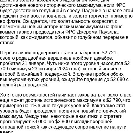
достижения нового исторического максимума, если ФРС
будет достаточно голубиной в среду. Падение в начале этой
недели почти восстановилось, и золото торгуется примерно
во флэте. Ожидается, что волатильность возрастет, с
возможным новым историческим максимумом на фоне
комментариев председателя ФРС Джерома Пауэлла,
который, как ожидается, объявит о голубином перерыве в
ставке.
Первая линия поддержки остается на уровне $2 721,
своего рода двойная вершина в ноябре и декабре,
пробитая 21 января. Чуть ниже этого уровня находится $2
709 (минимум 23 октября 2024 года), который является
второй ближайшей поддержкой. В случае пробоя обоих
вышеупомянутых уровней, ожидайте падения до $2 680 с
полной распродажей.
Хотя окно возможностей начинает закрываться, золото все
еще может достичь исторического максимума в $2 790, что
примерно на 1% выше текущих уровней. Как только этот
уровень будет преодолен, появится новый исторический
максимум. Между тем, некоторые аналитики и стратеги
прогнозируют $3 000, но $2 800 выглядит хорошей
отправной точкой как следующее сопротивление на пути
вверх.