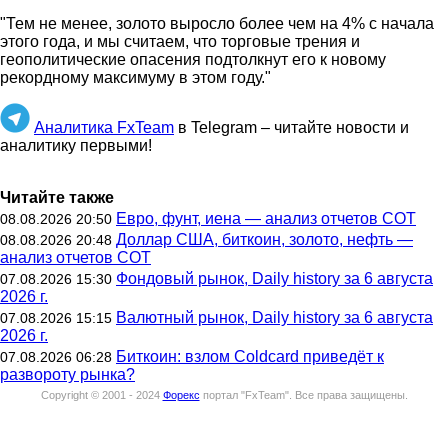
"Тем не менее, золото выросло более чем на 4% с начала
этого года, и мы считаем, что торговые трения и
геополитические опасения подтолкнут его к новому
рекордному максимуму в этом году."
Аналитика FxTeam
в Telegram – читайте новости и
аналитику первыми!
Читайте также
Евро, фунт, иена — анализ отчетов СОТ
08.08.2026 20:50
Доллар США, биткоин, золото, нефть —
08.08.2026 20:48
анализ отчетов СОТ
Фондовый рынок, Daily history за 6 августа
07.08.2026 15:30
2026 г.
Валютный рынок, Daily history за 6 августа
07.08.2026 15:15
2026 г.
Биткоин: взлом Coldcard приведёт к
07.08.2026 06:28
развороту рынка?
Copyright © 2001 - 2024
Форекс
портал "
FxTeam
".
Все права защищены.