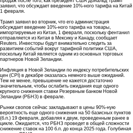
продаж после того, как президент США Дональд Трамп
заявил, что обсуждает введение 10%-ного тарифа на Китай
1 февраля.
Трамп заявил во вторник, что его администрация
обсуждает введение 10%-ного тарифа на товары,
импортируемые из Китая, 1 февраля, поскольку фентанил
отправляется из Китая в Мексику и Канаду, сообщает
Reuters. Инвесторы будут внимательно следить за
развитием событий вокруг тарифной политики США,
поскольку Китай является одним из основных торговых
партнеров Новой Зеландии.
Инфляция в Новой Зеландии по индексу потребительских
цен (CPI) в декабре оказалась немного выше ожиданий.
Тем не менее, превышение не кажется достаточно
значительным, чтобы ослабить ожидания еще одного
крупного снижения ставки Резервным банком Новой
Зеландии (РБНЗ) в феврале.
Рынки свопов сейчас закладывают в цены 90%-ную
вероятность еще одного снижения на 50 базисных пунктов
(б.п.) 19 февраля, добавляя к двум, проведенным ранее в
цикле. Ожидается, что РБНЗ проведет в общей сложности
снижение ставок на 100 б.п. до конца 2025 года. Голубиная