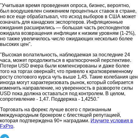
"Учитывая время проведения опроса, бизнес, вероятно,
был воодушевлен снижением процентных ставок в стране,
но все еще обрабатывал, что исход выборов в США может
означать для канадских экспортеров. Инфляционные
ожидания расширились — большая часть респондентов
ожидала возвращения инфляции к низким уровням (1-2%),
но также увеличилось число ожидающих несколько более
высоких цен".
"Высокая волатильность, наблюдаемая за последние 24
часа, может продолжиться в краткосрочной перспективе.
Потери USD вчера были компенсированы и даже более
того на торгах овернайт, что привело к кратковременному
росту спотового курса чуть выше 1,45. Такие колебания цен
иногда могут характеризовать рынок, который собирается
изменить направление, но уверенность в развороте силы
USD пока должна оставаться под контролем. В целом,
сопротивление - 1,47. Поддержка - 1,4250."
Торговать на форекс лучше всего с признанным
международным брокером с блестящей репутацией,
которая подтверждена 90+ наградами.
Изучите условия в
FxPro
.