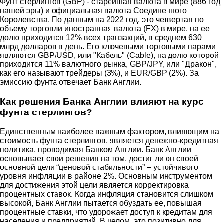
Фунт стерлингов (GBP) - старейшая валюта в мире (886 год
нашей эры) и официальная валюта Соединенного
Королевства. По данным на 2022 год, это четвертая по
объему торговли иностранная валюта (FX) в мире, на ее
долю приходится 12% всех транзакций, в среднем 630
млрд долларов в день. Его ключевыми торговыми парами
являются GBP/USD, или "Кабель" (Cable), на долю которой
приходится 11% валютного рынка, GBP/JPY, или "Дракон",
как его называют трейдеры (3%), и EUR/GBP (2%). За
эмиссию фунта отвечает Банк Англии.
Как решения Банка Англии влияют на курс
фунта стерлингов?
Единственным наиболее важным фактором, влияющим на
стоимость фунта стерлингов, является денежно-кредитная
политика, проводимая Банком Англии. Банк Англии
основывает свои решения на том, достиг ли он своей
основной цели “ценовой стабильности” – устойчивого
уровня инфляции в районе 2%. Основным инструментом
для достижения этой цели является корректировка
процентных ставок. Когда инфляция становится слишком
высокой, Банк Англии пытается обуздать ее, повышая
процентные ставки, что удорожает доступ к кредитам для
населения и предприятий. В целом, это позитивно для