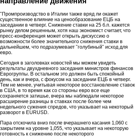
направление движения
"Промпроизводство в Италии также вряд ли окажет
существенное влияние на ценообразование ЕЦБ на
заседании в четверг. Снижение ставки на 25 б.п. кажется
рынку делом решенным, хотя наш экономист считает, что
пресс-конференция может открыть дискуссию о
возможности более значительного снижения ставки в
дальнейшем, что подразумевает "голубиный" исход для
евро.
Сегодня в заголовках новостей мы можем увидеть
результаты двухдневного заседания министров финансов
Еврогруппы. В остальном это должен быть спокойный
день, как и вчера, с фокусом на заседании ЕЦБ в четверг.
Тем не менее, учитывая некоторое восстановление ставок
в США, в то время как со стороны евро все еще
сохраняется затишье, вчера мы наблюдали некоторое
расширение разницы в ставках после более чем
недельного сужения спредов, что указывает на некоторый
разворот в EURUSD.
Пара отскочила вниз после вчерашнего касания 1,060 с
закрытием на уровне 1,055, что указывает на некоторую
готовность к снижению после некоторого