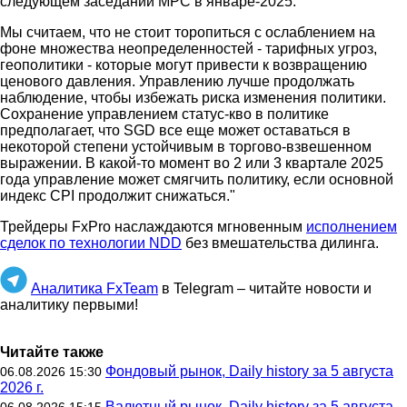
следующем заседании MPC в январе-2025.
Мы считаем, что не стоит торопиться с ослаблением на
фоне множества неопределенностей - тарифных угроз,
геополитики - которые могут привести к возвращению
ценового давления. Управлению лучше продолжать
наблюдение, чтобы избежать риска изменения политики.
Сохранение управлением статус-кво в политике
предполагает, что SGD все еще может оставаться в
некоторой степени устойчивым в торгово-взвешенном
выражении. В какой-то момент во 2 или 3 квартале 2025
года управление может смягчить политику, если основной
индекс CPI продолжит снижаться."
Трейдеры FxPro наслаждаются мгновенным
исполнением
сделок по технологии NDD
без вмешательства дилинга.
Аналитика FxTeam
в Telegram – читайте новости и
аналитику первыми!
Читайте также
Фондовый рынок, Daily history за 5 августа
06.08.2026 15:30
2026 г.
Валютный рынок, Daily history за 5 августа
06.08.2026 15:15