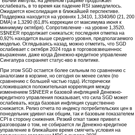
"Бычий импульс на дневном графике продолжает
ослабевать, в то время как падение RSI замедлилось.
Ожидается консолидация в ближайшей перспективе.
Поддержка находится на уровнях 1,3410, 1,3340/60 (21, 200
DMA) и 1,3290 (61,8% коррекции от максимума июня к
минимуму октября). Сопротивление - на уровне 1,3520.
S$NEER продолжает снижаться; последняя отметка на
0,92% находится выше среднего уровня, предполагаемого
моделью. Оглядываясь назад, можно отметить, что SGD
ослабевает с октября 2024 года в торгововзвешеннос
выражении, даже когда Денежно-кредитное управление
Сингапура сохраняет статус-кво в политике.
При этом SGD остается более сильным по сравнению с
аналогами в корзине, но сегодня он менее силен (по
сравнению с большей частью года). Исторически
сложившаяся положительная корреляция между
изменением S$NEER и базовой инфляцией Денежно-
кредитного управления показывает, что сила SGD может
ослабевать, когда базовая инфляция существенно
снижается. Релиз отчета по индексу потребительских цен в
понедельник удивил как общим, так и базовым показателем
CPI в сторону снижения. Резкий откат также привел к
разговорам о том, не собирается ли Денежно-кредитное
управление в ближайшее время смягчить условия на