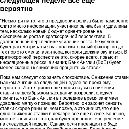
следующей неделе все еще
вероятно
"Несмотря на то, что в преддверии релиза было намеренно
слито много информации, участники рынка были удивлены
тем, насколько новый бюджет ориентирован на
обеспечение роста в краткосрочной перспективе. В
долгосрочной перспективе усиление роста, безусловно,
будет рассматриваться как положительный фактор, но до
тех пор это смелая авантюра, которая должна окупиться. В
краткосрочной перспективе это, скорее всего, повысит
инфляционные риски, а значит, Банк Англии (BoE) будет
менее склонен к снижению процентных ставок.
Пока нам следует сохранять спокойствие. Снижение ставки
Банком Англии на следующей неделе по-прежнему
вероятно. И хотя риски еще одной паузы в снижении
ставки на декабрьском заседании возросли, следует
помнить, что Банк Англии в последнее время занимает
довольно мягкую позицию. Вероятно, он захочет снизить
ставки скорее раньше, чем позже, а это значит, что еще
одно снижение ставки в декабре все еще в силе. Конечно,
многое зависит от того, как будет преподнесено решение
на следующей неделе. Однако если инфляция не будет