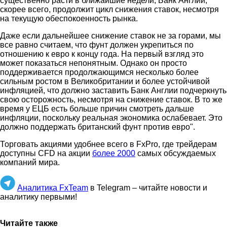
существенно расти в ближайшие недели, Банк Англии,
скорее всего, продолжит цикл снижения ставок, несмотря
на текущую обеспокоенность рынка.
Даже если дальнейшее снижение ставок не за горами, мы
все равно считаем, что фунт должен укрепиться по
отношению к евро к концу года. На первый взгляд это
может показаться непонятным. Однако он просто
поддерживается продолжающимся несколько более
сильным ростом в Великобритании и более устойчивой
инфляцией, что должно заставить Банк Англии подчеркнуть
свою осторожность, несмотря на снижение ставок. В то же
время у ЕЦБ есть больше причин смотреть дальше
инфляции, поскольку реальная экономика ослабевает. Это
должно поддержать британский фунт против евро".
Торговать акциями удобнее всего в FxPro, где трейдерам
доступны CFD на акции
более 2000
самых обсуждаемых
компаний мира.
Аналитика FxTeam
в Telegram – читайте новости и
аналитику первыми!
Читайте также