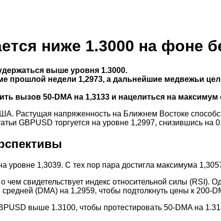
ется ниже 1.3000 на фоне б
держаться выше уровня 1.3000.
е прошлой недели 1,2973, а дальнейшие медвежьи це
ть вызов 50-DMA на 1,3133 и нацелиться на максимум с 
ША. Растущая напряженность на Ближнем Востоке способств
атьи GBPUSD торгуется на уровне 1,2997, снизившись на 0
ерспективы
уровне 1,3039. С тех пор пара достигла максимума 1,3057,
, о чем свидетельствует индекс относительной силы (RSI)
средней (DMA) на 1,2959, чтобы подтолкнуть цены к 200-DM
BPUSD выше 1.3100, чтобы протестировать 50-DMA на 1.3133