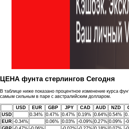
ЦЕНА фунта стерлингов Сегодня
В таблице ниже показано процентное изменение курса фун
самым сильным в паре с австралийским долларом.
USD
EUR
GBP
JPY
CAD
AUD
NZD
USD
0.34%
0.47%
0.47%
0.19%
0.64%
0.54%
0
EUR
-0.34%
0.06%
0.03%
-0.09%
0.27%
0.09%
-
GBP
-0.47%
-0.06%
-0.02%
-0.27%
0.18%
0.07%
-