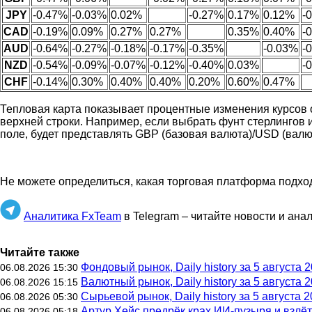
JPY
-0.47%
-0.03%
0.02%
-0.27%
0.17%
0.12%
-
CAD
-0.19%
0.09%
0.27%
0.27%
0.35%
0.40%
-
AUD
-0.64%
-0.27%
-0.18%
-0.17%
-0.35%
-0.03%
-
NZD
-0.54%
-0.09%
-0.07%
-0.12%
-0.40%
0.03%
-
CHF
-0.14%
0.30%
0.40%
0.40%
0.20%
0.60%
0.47%
Тепловая карта показывает процентные изменения курсов о
верхней строки. Например, если выбрать фунт стерлингов 
поле, будет представлять GBP (базовая валюта)/USD (валю
Не можете определиться, какая торговая платформа подх
Аналитика FxTeam
в Telegram – читайте новости и ана
Читайте также
Фондовый рынок, Daily history за 5 августа 2
06.08.2026 15:30
Валютный рынок, Daily history за 5 августа 2
06.08.2026 15:15
Сырьевой рынок, Daily history за 5 августа 20
06.08.2026 05:30
Артур Хейс предрёк крах ИИ-пузыря и взлё
06.08.2026 05:18