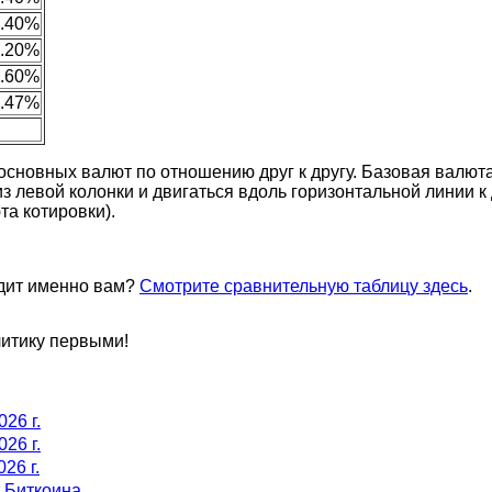
0.40%
0.20%
0.60%
0.47%
сновных валют по отношению друг к другу. Базовая валюта 
из левой колонки и двигаться вдоль горизонтальной линии 
та котировки).
одит именно вам?
Смотрите сравнительную таблицу здесь
.
литику первыми!
026 г.
026 г.
26 г.
т Биткоина