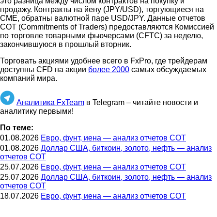
это разница между числом контрактов на покупку и
продажу. Контракты на йену (JPY/USD), торгующиеся на
CME, обратны валютной паре USD/JPY. Данные отчетов
COT (Commitments of Traders) предоставляются Комиссией
по торговле товарными фьючерсами (CFTC) за неделю,
закончившуюся в прошлый вторник.
Торговать акциями удобнее всего в FxPro, где трейдерам
доступны CFD на акции
более 2000
самых обсуждаемых
компаний мира.
Аналитика FxTeam
в Telegram – читайте новости и
аналитику первыми!
По теме:
01.08.2026
Евро, фунт, иена — анализ отчетов СОТ
01.08.2026
Доллар США, биткоин, золото, нефть — анализ
отчетов СОТ
25.07.2026
Евро, фунт, иена — анализ отчетов СОТ
25.07.2026
Доллар США, биткоин, золото, нефть — анализ
отчетов СОТ
18.07.2026
Евро, фунт, иена — анализ отчетов СОТ