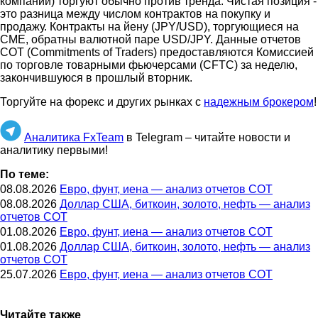
компании) торгуют обычно против тренда. Чистая позиция -
это разница между числом контрактов на покупку и
продажу. Контракты на йену (JPY/USD), торгующиеся на
CME, обратны валютной паре USD/JPY. Данные отчетов
COT (Commitments of Traders) предоставляются Комиссией
по торговле товарными фьючерсами (CFTC) за неделю,
закончившуюся в прошлый вторник.
Торгуйте на форекс и других рынках с
надежным брокером
!
Аналитика FxTeam
в Telegram – читайте новости и
аналитику первыми!
По теме:
08.08.2026
Евро, фунт, иена — анализ отчетов СОТ
08.08.2026
Доллар США, биткоин, золото, нефть — анализ
отчетов СОТ
01.08.2026
Евро, фунт, иена — анализ отчетов СОТ
01.08.2026
Доллар США, биткоин, золото, нефть — анализ
отчетов СОТ
25.07.2026
Евро, фунт, иена — анализ отчетов СОТ
Читайте также